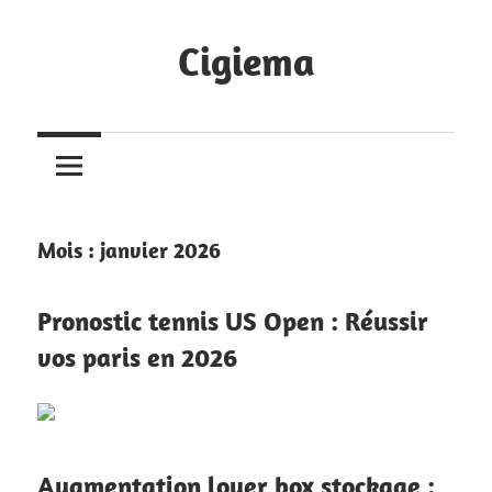
Skip
to
Cigiema
content
Mois :
janvier 2026
Pronostic tennis US Open : Réussir
vos paris en 2026
Augmentation loyer box stockage :