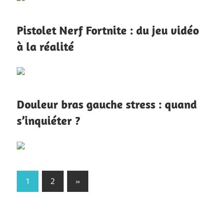
Pistolet Nerf Fortnite : du jeu vidéo
à la réalité
Douleur bras gauche stress : quand
s’inquiéter ?
Pagination
Next
1
2
»
Posts
des
publications