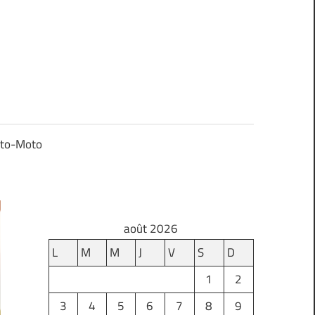
to-Moto
août 2026
L
M
M
J
V
S
D
1
2
3
4
5
6
7
8
9