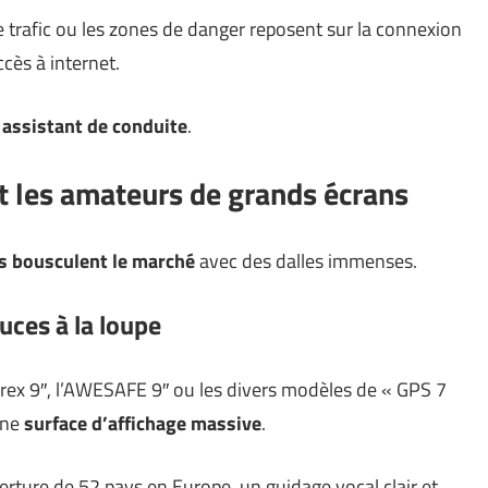
 trafic ou les zones de danger reposent sur la connexion
cès à internet.
 assistant de conduite
.
et les amateurs de grands écrans
rs bousculent le marché
avec des dalles immenses.
ouces à la loupe
ex 9″, l’AWESAFE 9″ ou les divers modèles de « GPS 7
une
surface d’affichage massive
.
rture de 52 pays en Europe, un guidage vocal clair et,