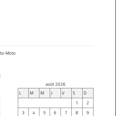
to-Moto
août 2026
L
M
M
J
V
S
D
1
2
3
4
5
6
7
8
9