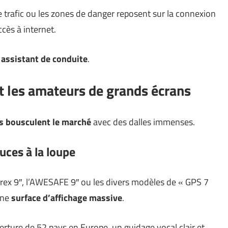
 trafic ou les zones de danger reposent sur la connexion
cès à internet.
 assistant de conduite
.
et les amateurs de grands écrans
rs bousculent le marché
avec des dalles immenses.
ouces à la loupe
ex 9″, l’AWESAFE 9″ ou les divers modèles de « GPS 7
une
surface d’affichage massive
.
rture de 52 pays en Europe, un guidage vocal clair et,