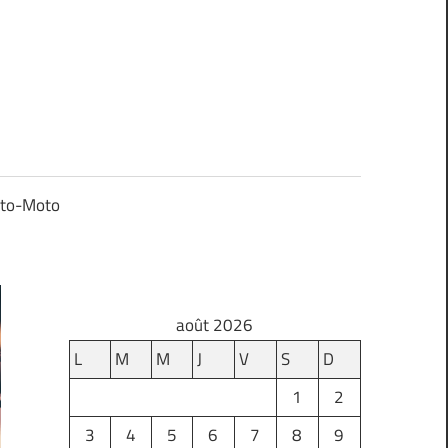
to-Moto
août 2026
L
M
M
J
V
S
D
1
2
3
4
5
6
7
8
9