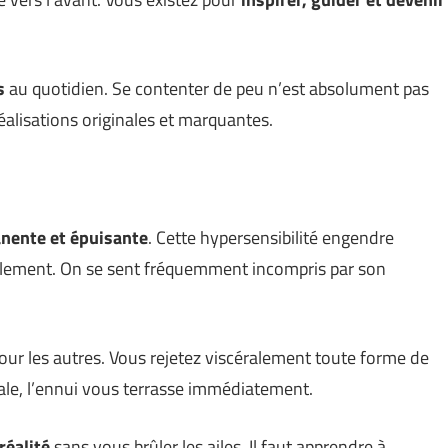
s
au quotidien. Se contenter de peu n’est absolument pas
éalisations originales et marquantes.
nente et épuisante
. Cette hypersensibilité engendre
solement. On se sent fréquemment incompris par son
our les autres. Vous rejetez viscéralement toute forme de
tale, l’ennui vous terrasse immédiatement.
réalité
sans vous brûler les ailes. Il faut apprendre à